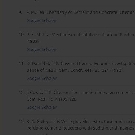
9.
F. M. Lea, Chemistry of Cement and Concrete, Chemi
Google Scholar
10.
P. K. Mehta, Mechanism of sulphate attack on Portlan
(1983).
Google Scholar
11.
D. Damidot, F. P. Gasser, Thermodynamic investigati
uence of Na2O, Cem. Concr. Res., 22, 221 (1992).
Google Scholar
12.
J. Cowie, F. P. Glasser, The reaction between cement 
Cem. Res., 15, 4 (1991/2).
Google Scholar
13.
R. S. Gollop, H. F. W. Taylor, Microstructural and microa
Portland cement: Reactions with sodium and magnesium 