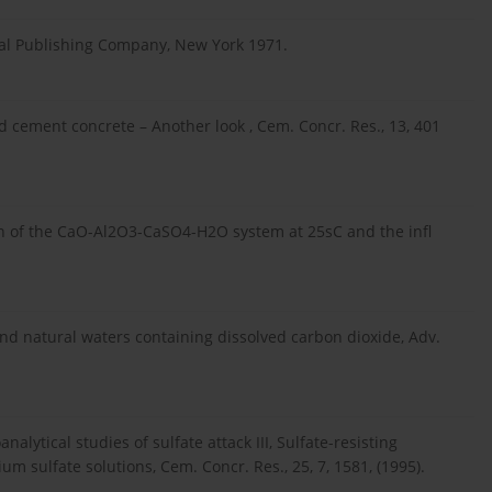
cal Publishing Company, New York 1971.
d cement concrete – Another look , Cem. Concr. Res., 13, 401
on of the CaO-Al2O3-CaSO4-H2O system at 25sC and the infl
and natural waters containing dissolved carbon dioxide, Adv.
nalytical studies of sulfate attack III, Sulfate-resisting
sulfate solutions, Cem. Concr. Res., 25, 7, 1581, (1995).