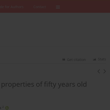
de for Authors
Contact
Stats
Get citation
properties of fifty years old
2
a