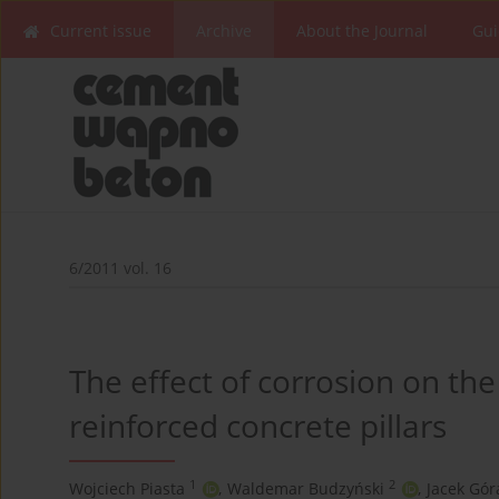
Current issue
Archive
About the Journal
Gui
6/2011 vol. 16
The effect of corrosion on the 
reinforced concrete pillars
1
2
Wojciech Piasta
,
Waldemar Budzyński
,
Jacek Gór