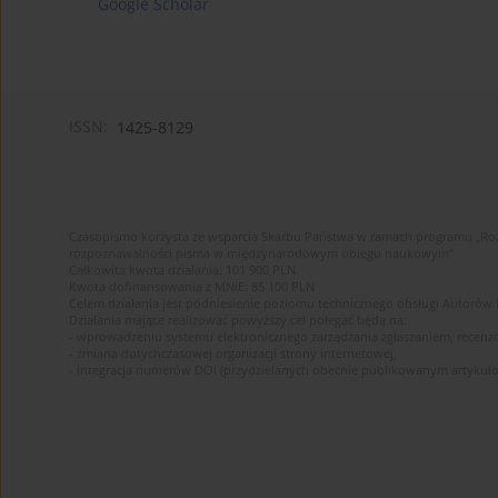
Google Scholar
ISSN:
1425-8129
Czasopismo korzysta ze wsparcia Skarbu Państwa w ramach programu „Roz
rozpoznawalności pisma w międzynarodowym obiegu naukowym”
Całkowita kwota działania: 101 900 PLN
Kwota dofinansowania z MNiE: 85 100 PLN
Celem działania jest podniesienie poziomu technicznego obsługi Autorów
Działania mające realizować powyższy cel polegać będą na:
- wprowadzeniu systemu elektronicznego zarządzania zgłaszaniem, recenz
- zmiana dotychczasowej organizacji strony internetowej,
- integracja numerów DOI (przydzielanych obecnie publikowanym artykuło