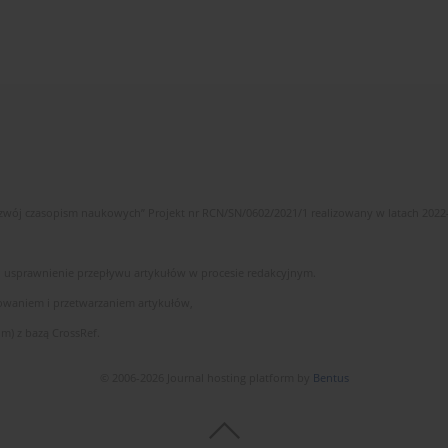
wój czasopism naukowych” Projekt nr RCN/SN/0602/2021/1 realizowany w latach 2022
 i usprawnienie przepływu artykułów w procesie redakcyjnym.
owaniem i przetwarzaniem artykułów,
m) z bazą CrossRef.
© 2006-2026 Journal hosting platform by
Bentus