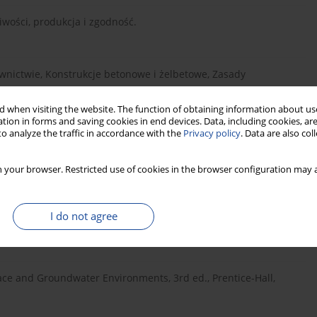
wości, produkcja i zgodność.
nictwie, Konstrukcje betonowe i żelbetowe, Zasady
 when visiting the website. The function of obtaining information about use
tion in forms and saving cookies in end devices. Data, including cookies, are
o analyze the traffic in accordance with the
Privacy policy
. Data are also co
, Sulfate attack of carbonated and uncarbonated Portland and
 (Sweden) June 1997.
 your browser. Restricted use of cookies in the browser configuration may a
t of the carbonation on 54-years old concrete road pavement, 10th
I do not agree
face and Groundwater Environments, 3rd ed., Prentice-Hall,