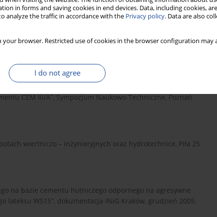
tion in forms and saving cookies in end devices. Data, including cookies, are
o analyze the traffic in accordance with the
Privacy policy
. Data are also co
łość betonu” Cement – Wapno – Beton. Nr 6, 1991.
 your browser. Restricted use of cookies in the browser configuration may a
 na trwałość betonu” Cement – Wapno – Beton. Nr 5, 1999.
I do not agree
cementu CEM III/A”, Sympozjum Naukowo-Techniczne, Poznań
tach wiertniczo – inżynieryjnych oraz hydrotechnice, Piła 25
owego na bazie cementu hutniczego odpornego na agresywne
o lateksu WS15”, dokumentacja INiG Kraków, grudzień 2005.