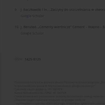
9.
J. Raczkowski i in., „Zaczyny do uszczelniania w otwo
Google Scholar
10.
J. Bensted, „Cementy wiertnicze” Cement – Wapno – Be
Google Scholar
ISSN:
1425-8129
Czasopismo korzysta ze wsparcia Skarbu Państwa w ramach programu „Roz
rozpoznawalności pisma w międzynarodowym obiegu naukowym”
Całkowita kwota działania: 101 900 PLN
Kwota dofinansowania z MNiE: 85 100 PLN
Celem działania jest podniesienie poziomu technicznego obsługi Autorów
Działania mające realizować powyższy cel polegać będą na:
- wprowadzeniu systemu elektronicznego zarządzania zgłaszaniem, recenz