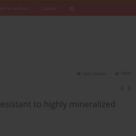
de for Authors
Contact
Stats
Get citation
esistant to highly mineralized