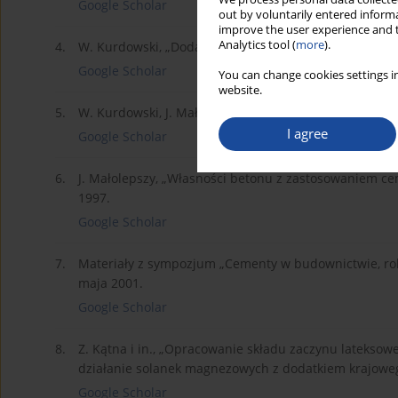
Google Scholar
out by voluntarily entered informa
improve the user experience and t
Analytics tool (
more
).
4.
W. Kurdowski, „Dodatki mineralne do cementu a trwa
Google Scholar
You can change cookies settings in
website.
5.
W. Kurdowski, J. Małolepszy, „Wpływ rodzaju cementu
I agree
Google Scholar
6.
J. Małolepszy, „Własności betonu z zastosowaniem 
1997.
Google Scholar
7.
Materiały z sympozjum „Cementy w budownictwie, robo
maja 2001.
Google Scholar
8.
Z. Kątna i in., „Opracowanie składu zaczynu lateks
działanie solanek magnezowych z dodatkiem krajoweg
Google Scholar