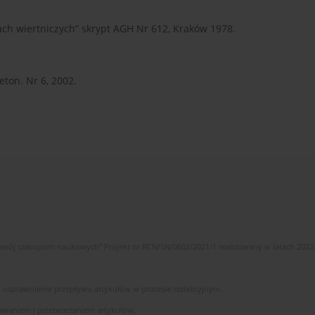
rach wiertniczych” skrypt AGH Nr 612, Kraków 1978.
ton. Nr 6, 2002.
wój czasopism naukowych” Projekt nr RCN/SN/0602/2021/1 realizowany w latach 2022
 i usprawnienie przepływu artykułów w procesie redakcyjnym.
owaniem i przetwarzaniem artykułów,