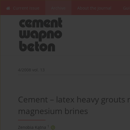
Current issue
Archive
About the Journal
Gui
4/2008 vol. 13
Cement – latex heavy grouts r
magnesium brines
1
Zenobia Kątna