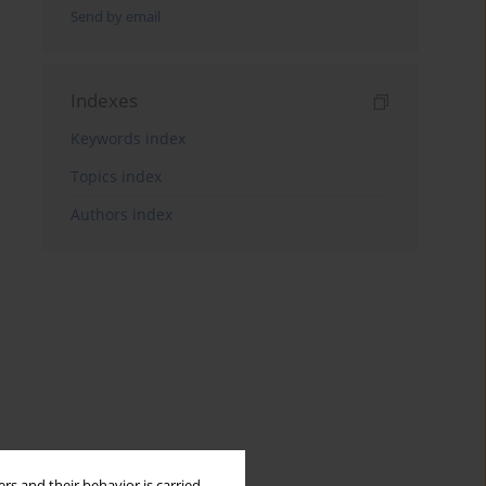
Send by email
Indexes
Keywords index
Topics index
Authors index
rs and their behavior is carried