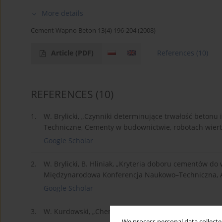
More details
Cement Wapno Beton 13(4) 196-204 (2008)
Article
(PDF)
References
(10)
REFERENCES
(10)
1.
W. Brylicki, „Czynniki determinujące trwałość beto
Techniczne, Cementy w budownictwie, robotach wiertnic
Google Scholar
2.
W. Brylicki, B. Hliniak, „Kryteria doboru cementów d
Międzynarodowa Konferencja Naukowo–Techniczna, A
Google Scholar
3.
W. Kurdowski, „Chemia cementu” PWN, Warszawa 199
We process personal data collected