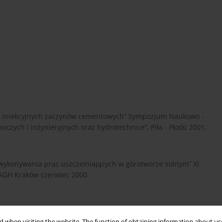
nu i iniekcyjnych zaczynów cementowych” Sympozjum Naukowo -
zych i inżynieryjnych oraz hydrotechnice”, Piła - Płotki 2001.
o wykonywania prac uszczelniających w górotworze solnym” XI
GH Kraków czerwiec 2000.
1.
 when visiting the website. The function of obtaining information about use